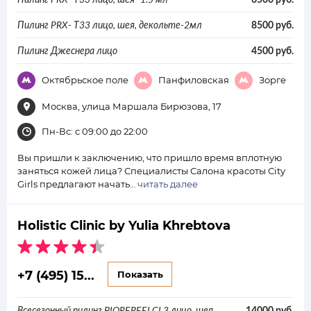
Пилинг PRX- Т33 лицо, шея, декольте-2мл
8500 руб.
Пилинг Джеснера лицо
4500 руб.
Октябрьское поле
Панфиловская
Зорге
Москва, улица Маршала Бирюзова, 17
Пн-Вс: с 09:00 до 22:00
Вы пришли к заключению, что пришло время вплотную
заняться кожей лица? Специалисты Салона красоты City
Girls предлагают начать…
читать далее
Holistic Clinic by Yulia Khrebtova
+7 (495) 15...
Показать
Всесезонный пилинг BIOREPEELCL3 лицо, шея,
14000 руб.