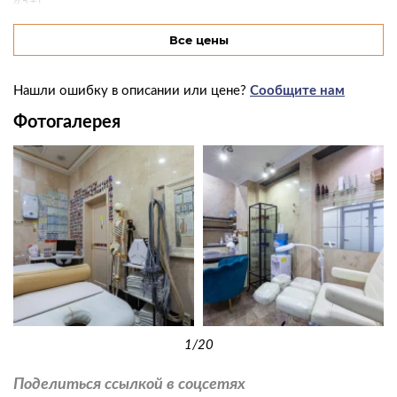
45+)
Все цены
Пилинг лица и шеи FRESH UP (освежающий, для
6000 руб.
сияния кожи)
Нашли ошибку в описании или цене?
Сообщите нам
Пилинг лица и шеи STOP ACNE (против акне)
6000 руб.
Фотогалерея
Sciton. Жемчужный лазерный пилинг
(NanoLazerPeel поверхностная
шлифовка)
Лазерный пилинг. Лицо + шея
20000 руб.
Лазерный пилинг. Лицо + шея + декольте
25000 руб.
1
/20
Поделиться ссылкой в соцсетях